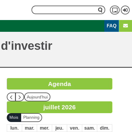
Rechercher
Menu
FAQ
du
Second
compt
menu
d'investir
de
l'utili
Agenda
Aujourd'hui
juillet 2026
Mois
Planning
lun.
mar.
mer.
jeu.
ven.
sam.
dim.