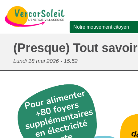
Aller
au
contenu
principal
Notre mouvement citoyen
Navigation
Présentation
principale
(Presque) Tout savoir
Le collectif
Lundi 18 mai 2026 - 15:52
Notre Territoire
Vie de la Société