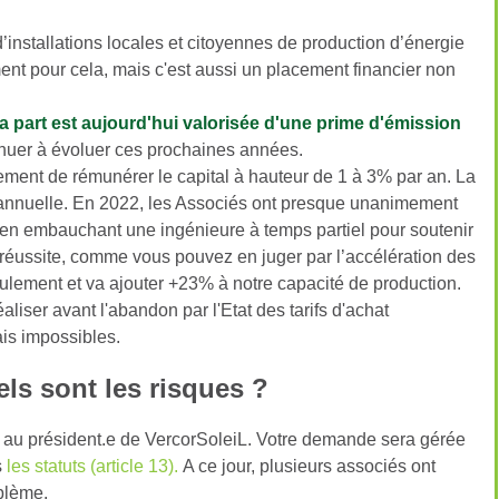
d’installations locales et citoyennes de production d’énergie
nt pour cela, mais c'est aussi un placement financier non
a part est aujourd'hui valorisée d'une prime d'émission
tinuer à évoluer ces prochaines années.
ement de rémunérer le capital à hauteur de 1 à 3% par an. La
annuelle. En 2022, les Associés ont presque unanimement
er en embauchant une ingénieure à temps partiel pour soutenir
e réussite, comme vous pouvez en juger par l’accélération des
lement et va ajouter +23% à notre capacité de production.
liser avant l'abandon par l'Etat des tarifs d'achat
ais impossibles.
els sont les risques ?
 au président.e de VercorSoleiL. Votre demande sera gérée
s
les statuts (article 13)
.
A ce jour, plusieurs associés ont
oblème.