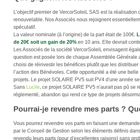
L’objectif premier de VercorSoleiL SAS est la réalisation 
renouvelable. Nos Associés nous rejoignent essentielleme
spéculatif.
La valeur nominale (à l’origine) de la part était de 100€.
L
de 20€ soit un gain de 20%
en 10 ans. Elle devrait con
Les Associés de la société VercorSoleiL envisagent égal
question est posée lors de chaque Assemblée Générale 
choisi de réinvestir les bénéfices plutôt que les distribu
l’action des Bénévoles. Cette opportunité a été une bell
projets. Le projet SOLAIRE PV5 suit PV4 d'une année seu
Sans
Lucile
, ce projet SOLAIRE PV5 n'aurait pas pû se réa
réglementé, abandon qui rend ce type de projets désorm
Pourrai-je revendre mes parts ? Qu
Vous pourrez revendre vos parts en faisant une demande
par le Conseil de Gestion selon les éléments définis dan
revendu leurs parts (pour d'excellentes raisons) sans pr