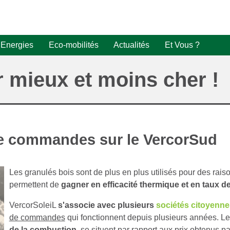
Energies
Eco-mobilités
Actualités
Et Vous ?
Nos prochains projets
Production
AUTOPARTAGE pour
Rejoignez-nous
r mieux et moins cher !
photovoltaïques
photovoltaïque
réserver
Mobilisation - Vos
Nos derniers projets
Produire et consommer
AUTOPARTAGE pour
Astuces Com
réalisés en 2025
Localement
s'inscrire
La galerie
Conversations Carbone
Economies
SIGNALez-vous !
e commandes sur le VercorSud
d'énergie
Covoiturage
Projet Solaire PV5 :
Empreinte carbone
l’avènement de
Les granulés bois sont de plus en plus utilisés pour des rai
Auto-Consommation
l’Electron VercorSoleiL
permettent de
gagner en efficacité thermique et en taux de
Individuelle
VercorSoleiL
s'
associe avec plusieurs
sociétés citoyenne
Granulés bois
de commandes
qui fonctionnent depuis plusieurs années. Le
de la combustion
, se situent par rapport aux prix obtenus pa