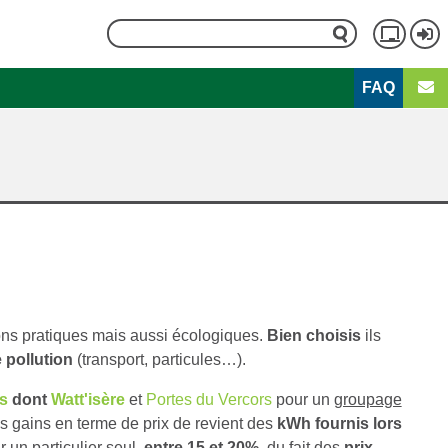
Rechercher
Menu
FAQ
du
Second
compt
menu
de
l'utili
sons pratiques mais aussi écologiques.
Bien choisis
ils
 pollution
(transport, particules…).
s
dont
Watt'isère
et
Portes du Vercors
pour un
groupage
s gains en terme de prix de revient des
kWh fournis lors
r un particulier seul,
entre 15 et 20%
, du fait des
prix