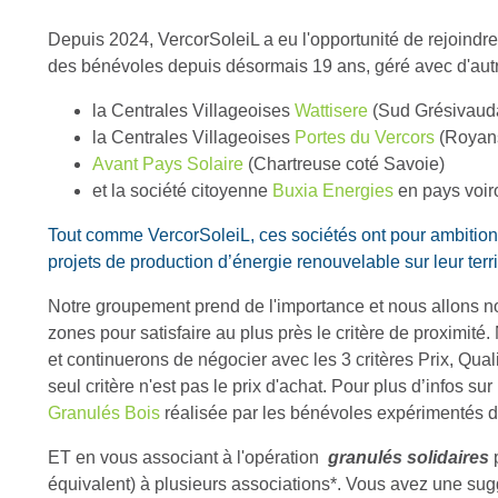
Depuis 2024, VercorSoleiL a eu l'opportunité de rejoind
des bénévoles depuis désormais 19 ans, géré avec d'autr
la Centrales Villageoises
Wattisere
(Sud Grésivauda
la Centrales Villageoises
Portes du Vercors
(Royan
Avant Pays Solaire
(Chartreuse coté Savoie)
et la société citoyenne
Buxia Energies
en pays voir
Tout comme VercorSoleiL, ces sociétés ont pour ambitio
projets de production d’énergie renouvelable sur leur terri
Notre groupement prend de l'importance et nous allons no
zones pour satisfaire au plus près le critère de proximité
et continuerons de négocier avec les 3 critères Prix, Qual
seul critère n'est pas le prix d'achat. Pour plus d’infos su
Granulés Bois
réalisée par les bénévoles expérimentés 
ET en vous associant à l'opération
granulés solidaires
p
équivalent) à plusieurs associations*. Vous avez une sugge