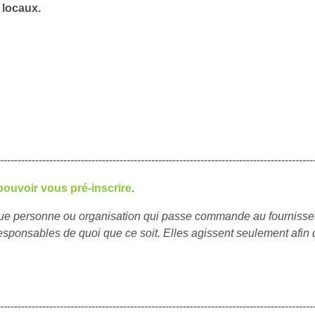
 locaux.
,
-----------------------------------------------------------------------------------------
pouvoir vous pré-inscrire
.
haque personne ou organisation qui passe commande au fournisse
sponsables de quoi que ce soit. Elles agissent seulement afin 
-----------------------------------------------------------------------------------------