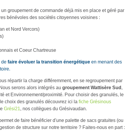
re un groupement de commande déjà mis en place et géré par
es bénévoles des sociétés citoyennes voisines :
n et Nord Vercors)
s)
onnais et Coeur Chartreuse
n de
faire évoluer la transition énergétique
en menant des
toire.
us répartir la charge différemment, en se regroupement par
. Nous serons alors intégrés au
groupement Wattisère Sud
,
ité et Environnement/proximité. Pour choisir des granulés, le
r le choix des granulés découvrez ici la
fiche Grésinous
de
Grési21
, nos collègues du Grésivaudan.
ermet de faire bénéficier d'une palette de sacs gratuites (ou
stion de structure sur notre territoire ? Faites-nous en part :