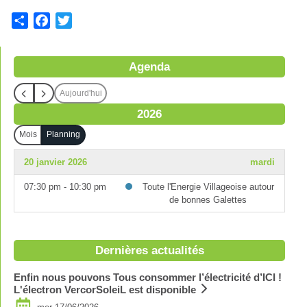
S
F
T
h
a
w
a
c
i
Agenda
r
e
t
e
b
t
Aujourd'hui
o
e
2026
o
r
k
Mois
Planning
20 janvier 2026
mardi
07:30 pm - 10:30 pm
Toute l'Energie Villageoise autour
de bonnes Galettes
Dernières actualités
Enfin nous pouvons Tous consommer l’électricité d’ICI !
L'électron VercorSoleiL est disponible