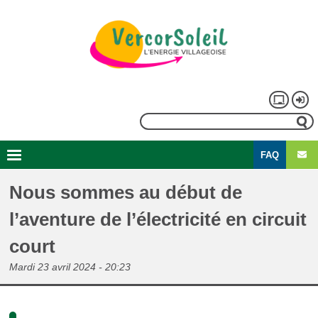
Aller
au
contenu
principal
Menu
Rechercher
du
FAQ
compte
Second
Navigation
de
menu
principale
Nous sommes au début de
l'utilisateur
l’aventure de l’électricité en circuit
court
Mardi 23 avril 2024 - 20:23