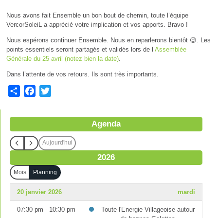
Nous avons fait Ensemble un bon bout de chemin, toute l’équipe
VercorSoleiL a apprécié votre implication et vos apports. Bravo !
Nous espérons continuer Ensemble. Nous en reparlerons bientôt 😉. Les
points essentiels seront partagés et validés lors de l’
Assemblée
Générale du 25 avril (notez bien la date)
.
Dans l’attente de vos retours. Ils sont très importants.
S
F
T
h
a
w
a
c
i
Agenda
r
e
t
e
b
t
Aujourd'hui
o
e
2026
o
r
k
Mois
Planning
20 janvier 2026
mardi
07:30 pm - 10:30 pm
Toute l'Energie Villageoise autour