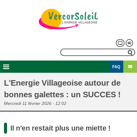
Aller
au
contenu
principal
Menu
Rechercher
du
FAQ
compte
Second
Navigation
de
menu
principale
L'Energie Villageoise autour de
l'utilisateur
bonnes galettes : un SUCCES !
Mercredi 11 février 2026 - 12:02
Il n'en restait plus une miette !